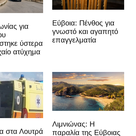
Εύβοια: Πένθος για
νίας για
γνωστό και αγαπητό
ου
επαγγελματία
στηκε ύστερα
χαίο ατύχημα
Λιμνιώνας: Η
α στα Λουτρά
παραλία της Εύβοιας