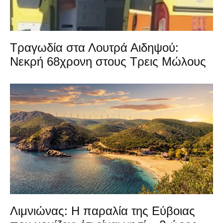
Τραγωδία στα Λουτρά Αιδηψού:
Νεκρή 68χρονη στους Τρεις Μώλους
Λιμνιώνας: Η παραλία της Εύβοιας