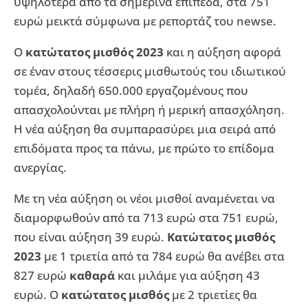
υψηλότερα από τα σημερινά επίπεδα, στα 751
ευρώ μεικτά σύμφωνα με ρεπορτάζ του newse.
Ο
κατώτατος μισθός 2023
και η αύξηση αφορά
σε έναν στους τέσσερις μισθωτούς του ιδιωτικού
τομέα, δηλαδή 650.000 εργαζομένους που
απασχολούνται με πλήρη ή μερική απασχόληση.
Η νέα αύξηση θα συμπαρασύρει μια σειρά από
επιδόματα προς τα πάνω, με πρώτο το επίδομα
ανεργίας.
Με τη νέα αύξηση οι νέοι μισθοί αναμένεται να
διαμορφωθούν από τα 713 ευρώ στα 751 ευρώ,
που είναι αύξηση 39 ευρώ.
Κατώτατος μισθός
2023
με 1 τριετία από τα 784 ευρώ θα ανέβει στα
827 ευρώ
καθαρά
και μιλάμε για αύξηση 43
ευρώ. Ο
κατώτατος μισθός
με 2 τριετίες θα