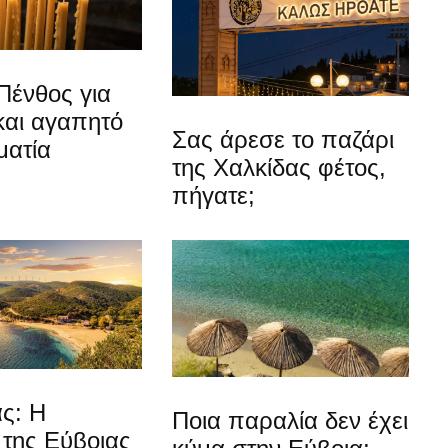
Πένθος για
και αγαπητό
Σας άρεσε το παζάρι
ματία
της Χαλκίδας φέτος,
πήγατε;
ς: Η
Ποια παραλία δεν έχει
 της Εύβοιας