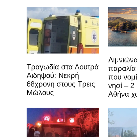
Λιμνιώνα
Τραγωδία στα Λουτρά
παραλία
Αιδηψού: Νεκρή
που νομίζ
68χρονη στους Τρεις
νησί – 2
Μώλους
Αθήνα χ