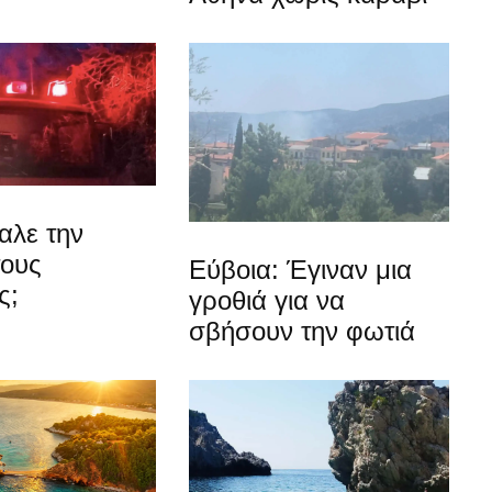
αλε την
τους
Εύβοια: Έγιναν μια
ς;
γροθιά για να
σβήσουν την φωτιά