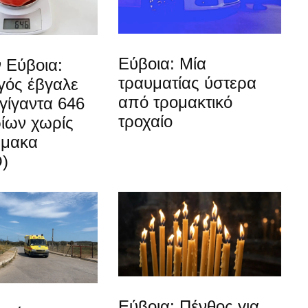
Εύβοια: Μία
 Εύβοια:
τραυματίας ύστερα
ός έβγαλε
από τρομακτικό
γίγαντα 646
τροχαίο
ίων χωρίς
ρμακα
)
Εύβοια: Πένθος για