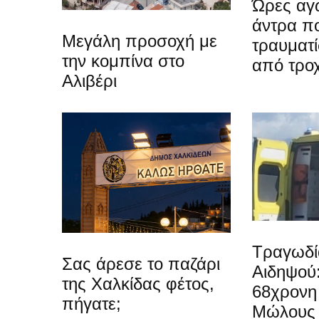
Ώρες αγω
άντρα π
Μεγάλη προσοχή με
τραυματί
την κομπίνα στο
από τρο
Αλιβέρι
Τραγωδί
Σας άρεσε το παζάρι
Αιδηψού
της Χαλκίδας φέτος,
68χρονη 
πήγατε;
Μώλους