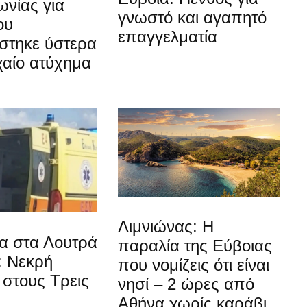
νίας για
γνωστό και αγαπητό
ου
επαγγελματία
στηκε ύστερα
χαίο ατύχημα
Λιμνιώνας: Η
α στα Λουτρά
παραλία της Εύβοιας
: Νεκρή
που νομίζεις ότι είναι
στους Τρεις
νησί – 2 ώρες από
Αθήνα χωρίς καράβι