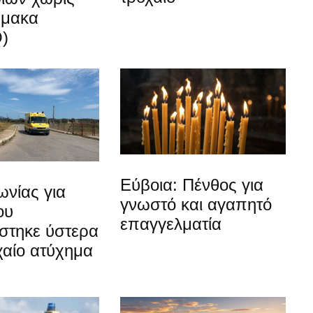
ρμακα
)
Εύβοια: Πένθος για
νίας για
γνωστό και αγαπητό
ου
επαγγελματία
στηκε ύστερα
χαίο ατύχημα