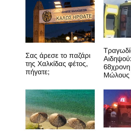
Τραγωδί
Σας άρεσε το παζάρι
Αιδηψού
της Χαλκίδας φέτος,
68χρονη 
πήγατε;
Μώλους