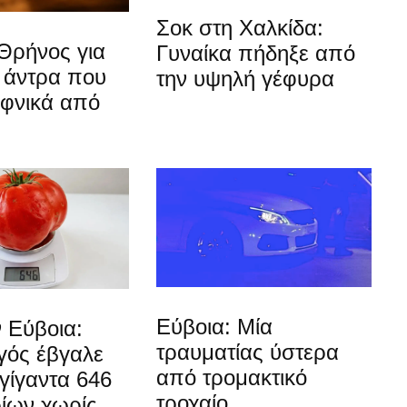
Σοκ στη Χαλκίδα:
Θρήνος για
Γυναίκα πήδηξε από
 άντρα που
την υψηλή γέφυρα
αφνικά από
Εύβοια: Μία
 Εύβοια:
τραυματίας ύστερα
ός έβγαλε
από τρομακτικό
γίγαντα 646
τροχαίο
ίων χωρίς