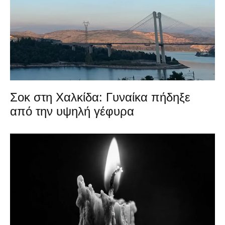
Σοκ στη Χαλκίδα: Γυναίκα πήδηξε
από την υψηλή γέφυρα