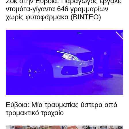
Σοκ στην Εύβοια: Παραγωγός έβγαλε
ντομάτα-γίγαντα 646 γραμμαρίων
χωρίς φυτοφάρμακα (ΒΙΝΤΕΟ)
Εύβοια: Μία τραυματίας ύστερα από
τρομακτικό τροχαίο