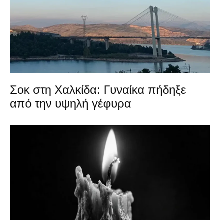
Σοκ στη Χαλκίδα: Γυναίκα πήδηξε
από την υψηλή γέφυρα