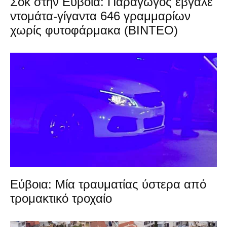
Σοκ στην Εύβοια: Παραγωγός έβγαλε
ντομάτα-γίγαντα 646 γραμμαρίων
χωρίς φυτοφάρμακα (ΒΙΝΤΕΟ)
Εύβοια: Μία τραυματίας ύστερα από
τρομακτικό τροχαίο