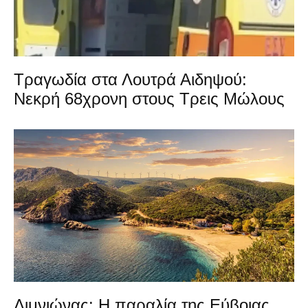
Τραγωδία στα Λουτρά Αιδηψού:
Νεκρή 68χρονη στους Τρεις Μώλους
Λιμνιώνας: Η παραλία της Εύβοιας