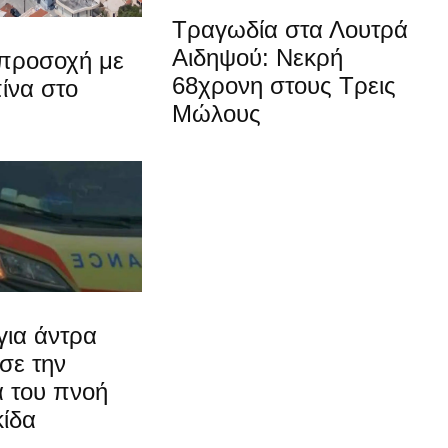
Τραγωδία στα Λουτρά
Αιδηψού: Νεκρή
προσοχή με
68χρονη στους Τρεις
ίνα στο
Μώλους
για άντρα
σε την
α του πνοή
κίδα