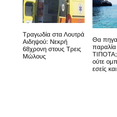
Τραγωδία στα Λουτρά
Θα πηγα
Αιδηψού: Νεκρή
παραλία 
68χρονη στους Τρεις
ΤΙΠΟΤΑ;
Μώλους
ούτε ομ
εσείς και