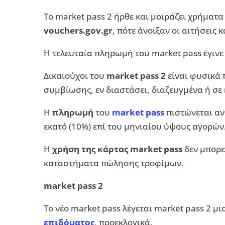
Το market pass 2 ήρθε και μοιράζει χρήματα
vouchers.gov.gr
, πότε άνοιξαν οι αιτήσεις 
Η τελευταία πληρωμή του market pass έγινε 
Δικαιούχοι του
market pass 2
είναι φυσικά
συμβίωσης, εν διαστάσει, διαζευγμένα ή σε
Η
πληρωμή
του
market pass
πιστώνεται ανά
εκατό (10%) επί του μηνιαίου ύψους αγορών
Η
χρήση της κάρτας market pass
δεν μπορεί
καταστήματα πώλησης τροφίμων.
market pass 2
Το νέο market pass λέγεται market pass 2 μ
επιδόματος
, προεκλογικά.