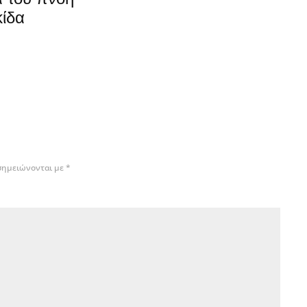
κίδα
σημειώνονται με
*