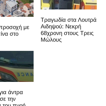
Τραγωδία στα Λουτρά
Αιδηψού: Νεκρή
προσοχή με
68χρονη στους Τρεις
ίνα στο
Μώλους
για άντρα
σε την
α του πνοή