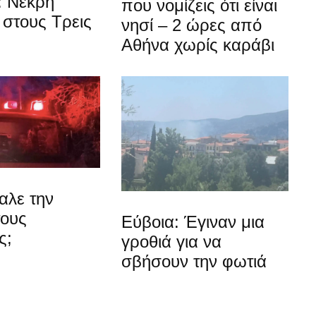
: Νεκρή
που νομίζεις ότι είναι
στους Τρεις
νησί – 2 ώρες από
Αθήνα χωρίς καράβι
αλε την
τους
Εύβοια: Έγιναν μια
ς;
γροθιά για να
σβήσουν την φωτιά