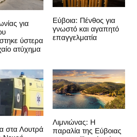
Εύβοια: Πένθος για
νίας για
γνωστό και αγαπητό
ου
επαγγελματία
στηκε ύστερα
χαίο ατύχημα
Λιμνιώνας: Η
α στα Λουτρά
παραλία της Εύβοιας