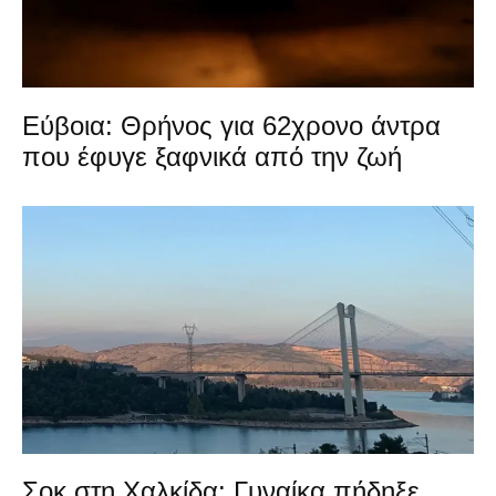
Εύβοια: Θρήνος για 62χρονο άντρα
που έφυγε ξαφνικά από την ζωή
Σοκ στη Χαλκίδα: Γυναίκα πήδηξε