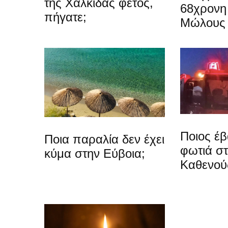
της Χαλκίδας φέτος,
68χρονη 
πήγατε;
Μώλους
Ποιος έβ
Ποια παραλία δεν έχει
φωτιά σ
κύμα στην Εύβοια;
Καθενού