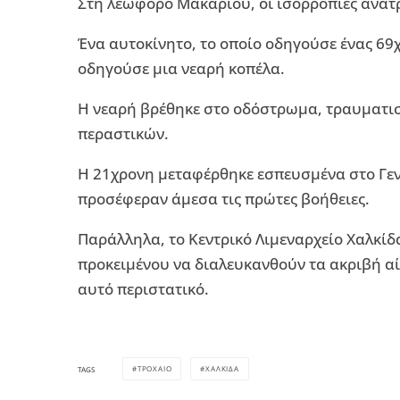
Στη λεωφόρο Μακαρίου, οι ισορροπίες ανατ
Ένα αυτοκίνητο, το οποίο οδηγούσε ένας 6
οδηγούσε μια νεαρή κοπέλα.
Η νεαρή βρέθηκε στο οδόστρωμα, τραυματι
περαστικών.
Η 21χρονη μεταφέρθηκε εσπευσμένα στο Γενι
προσέφεραν άμεσα τις πρώτες βοήθειες.
Παράλληλα, το Κεντρικό Λιμεναρχείο Χαλκίδ
προκειμένου να διαλευκανθούν τα ακριβή αί
αυτό περιστατικό.
ΤΡΟΧΑΙΟ
ΧΑΛΚΙΔΑ
TAGS