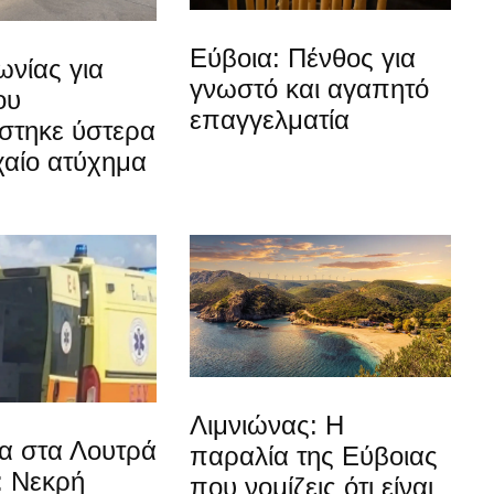
Εύβοια: Πένθος για
νίας για
γνωστό και αγαπητό
ου
επαγγελματία
στηκε ύστερα
χαίο ατύχημα
Λιμνιώνας: Η
α στα Λουτρά
παραλία της Εύβοιας
: Νεκρή
που νομίζεις ότι είναι