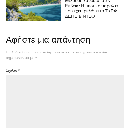
Ελλάδας κρύβεται στην
Εύβοια: Η μυστική παραλία
που έχει τρελάνει το TikTok –
ΔΕΙΤΕ ΒΙΝΤΕΟ
Αφήστε μια απάντηση
Η ηλ. διεύθυνση σας δεν δημοσιεύεται.
Τα υποχρεωτικά πεδία
σημειώνονται με
*
Σχόλιο
*