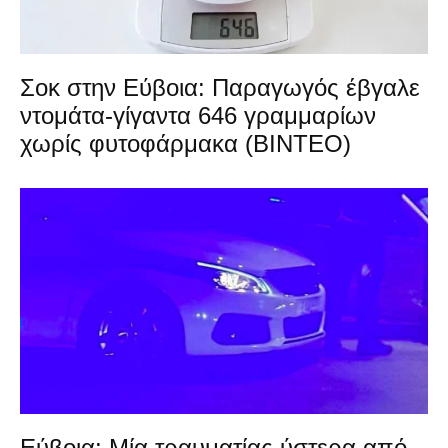
Σοκ στην Εύβοια: Παραγωγός έβγαλε
ντομάτα-γίγαντα 646 γραμμαρίων
χωρίς φυτοφάρμακα (ΒΙΝΤΕΟ)
Εύβοια: Μία τραυματίας ύστερα από