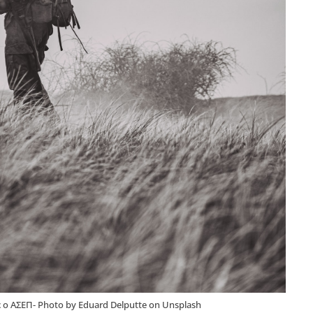
 ο ΑΣΕΠ- Photo by Eduard Delputte on Unsplash