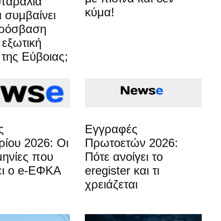
παραλία
κύμα!
 συμβαίνει
πρόσβαση
 εξωτική
της Εύβοιας;
ς
Εγγραφές
ίου 2026: Οι
Πρωτοετών 2026:
μηνίες που
Πότε ανοίγει το
ι ο e-ΕΦΚΑ
eregister και τι
χρειάζεται