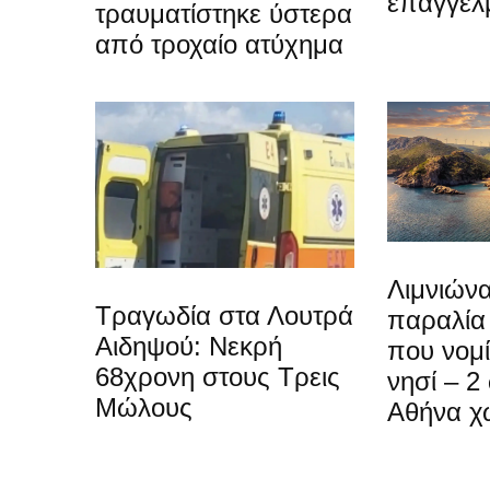
επαγγελ
τραυματίστηκε ύστερα
από τροχαίο ατύχημα
Λιμνιώνα
Τραγωδία στα Λουτρά
παραλία
Αιδηψού: Νεκρή
που νομίζ
68χρονη στους Τρεις
νησί – 2
Μώλους
Αθήνα χ