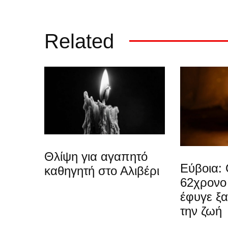
Related
Θλίψη για αγαπητό
Εύβοια: 
καθηγητή στο Αλιβέρι
62χρονο
έφυγε ξ
την ζωή