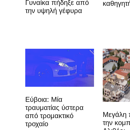
Γυναίκα πήδηξε από
καθηγητή
την υψηλή γέφυρα
Εύβοια: Μία
τραυματίας ύστερα
Μεγάλη 
από τρομακτικό
την κομπ
τροχαίο