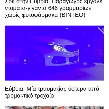
Σοκ στην Εύβοια: Παραγωγός έβγαλε
ντομάτα-γίγαντα 646 γραμμαρίων
χωρίς φυτοφάρμακα (ΒΙΝΤΕΟ)
Εύβοια: Μία τραυματίας ύστερα από
τρομακτικό τροχαίο