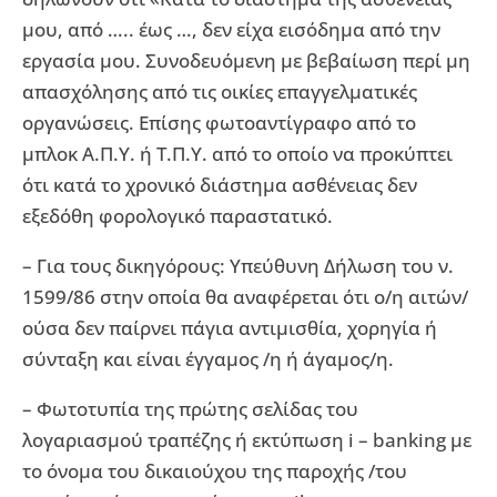
μου, από ….. έως …, δεν είχα εισόδημα από την
εργασία μου. Συνοδευόμενη με βεβαίωση περί μη
απασχόλησης από τις οικίες επαγγελματικές
οργανώσεις. Επίσης φωτοαντίγραφο από το
μπλοκ Α.Π.Υ. ή Τ.Π.Υ. από το οποίο να προκύπτει
ότι κατά το χρονικό διάστημα ασθένειας δεν
εξεδόθη φορολογικό παραστατικό.
– Για τους δικηγόρους: Υπεύθυνη Δήλωση του ν.
1599/86 στην οποία θα αναφέρεται ότι ο/η αιτών/
ούσα δεν παίρνει πάγια αντιμισθία, χορηγία ή
σύνταξη και είναι έγγαμος /η ή άγαμος/η.
– Φωτοτυπία της πρώτης σελίδας του
λογαριασμού τραπέζης ή εκτύπωση i – banking με
το όνομα του δικαιούχου της παροχής /του