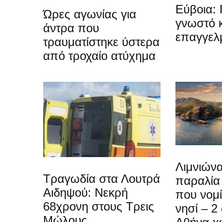
Εύβοια: 
Ώρες αγωνίας για
γνωστό 
άντρα που
επαγγελ
τραυματίστηκε ύστερα
από τροχαίο ατύχημα
Λιμνιώνα
Τραγωδία στα Λουτρά
παραλία
Αιδηψού: Νεκρή
που νομίζ
68χρονη στους Τρεις
νησί – 2
Μώλους