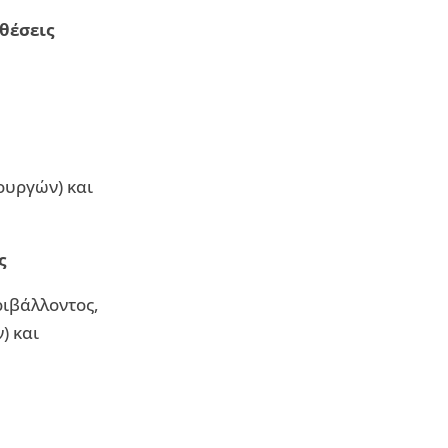
θέσεις
ουργών) και
ς
ριβάλλοντος,
) και