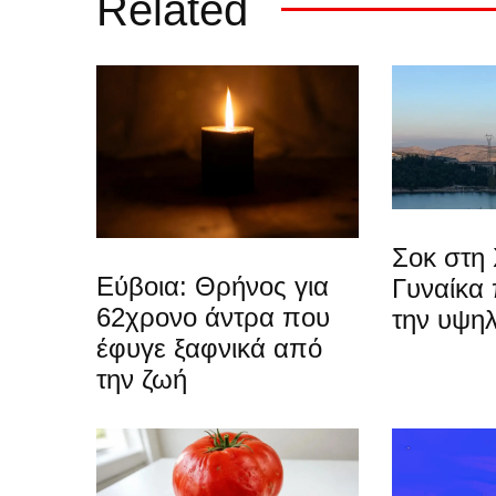
Related
Σοκ στη 
Εύβοια: Θρήνος για
Γυναίκα
62χρονο άντρα που
την υψη
έφυγε ξαφνικά από
την ζωή