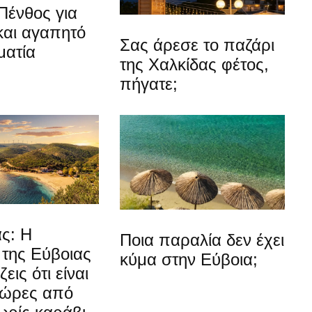
Πένθος για
και αγαπητό
Σας άρεσε το παζάρι
ματία
της Χαλκίδας φέτος,
πήγατε;
ς: Η
Ποια παραλία δεν έχει
 της Εύβοιας
κύμα στην Εύβοια;
εις ότι είναι
 ώρες από