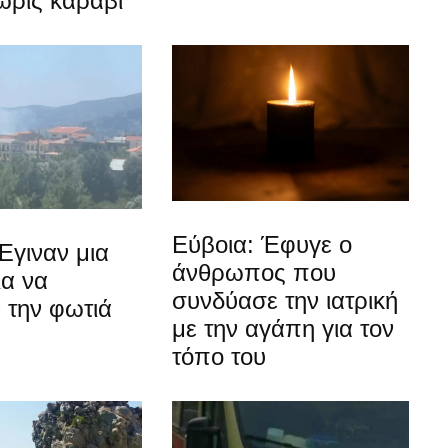
ωρίς καράβι
Εύβοια: Έφυγε ο
Έγιναν μια
άνθρωπος που
ια να
συνδύασε την ιατρική
 την φωτιά
με την αγάπη για τον
τόπο του