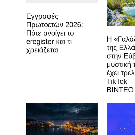
Εγγραφές
Πρωτοετών 2026:
Πότε ανοίγει το
Η «Γαλάζ
eregister και τι
της Ελλά
χρειάζεται
στην Εύβ
μυστική
έχει τρελ
TikTok –
ΒΙΝΤΕΟ