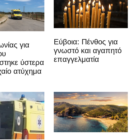
Εύβοια: Πένθος για
νίας για
γνωστό και αγαπητό
ου
επαγγελματία
στηκε ύστερα
χαίο ατύχημα