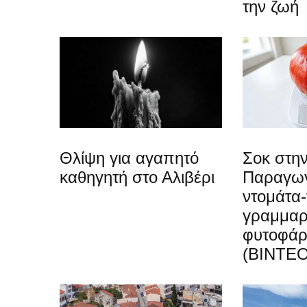
την ζωή
Θλίψη για αγαπητό
Σοκ στην
καθηγητή στο Αλιβέρι
Παραγωγ
ντομάτα-
γραμμαρ
φυτοφά
(ΒΙΝΤΕΟ