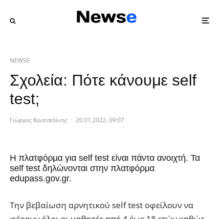
NEWSE
Σχολεία: Πότε κάνουμε self
test;
Γιώργος Κουτσελίνης
·
20.01.2022, 09:07
Η πλατφόρμα για self test είναι πάντα ανοιχτή. Τα
self test δηλώνονται στην πλατφόρμα
edupass.gov.gr.
Tην βεβαίωση αρνητικού self test οφείλουν να
φέρουν όλοι οι μαθητές από 4 έως 18 ετών καθώς