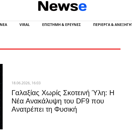
Newsevia - Νέα Εύβοια
 ΝΕΑ
VIRAL
ΕΠΙΣΤΉΜΗ & ΈΡΕΥΝΕΣ
ΠΕΡΊΕΡΓΑ & ΑΝΕΞΉΓΗ
18.06.2026, 16:03
Γαλαξίας Χωρίς Σκοτεινή Ύλη: Η
Νέα Ανακάλυψη του DF9 που
Ανατρέπει τη Φυσική