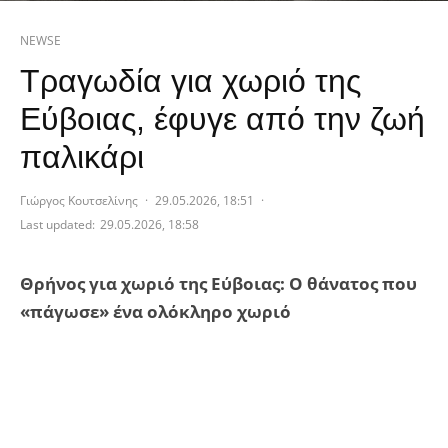
NEWSE
Τραγωδία για χωριό της
Εύβοιας, έφυγε από την ζωή
παλικάρι
Γιώργος Κουτσελίνης
·
29.05.2026, 18:51
·
Last updated:
29.05.2026, 18:58
Θρήνος για χωριό της Εύβοιας: Ο θάνατος που
«πάγωσε» ένα ολόκληρο χωριό