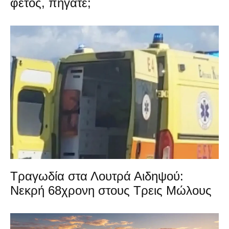
φέτος, πήγατε;
Τραγωδία στα Λουτρά Αιδηψού:
Νεκρή 68χρονη στους Τρεις Μώλους