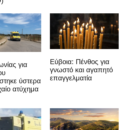
)
Εύβοια: Πένθος για
νίας για
γνωστό και αγαπητό
ου
επαγγελματία
στηκε ύστερα
χαίο ατύχημα