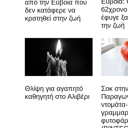
Εύβοια: 
από την Εύβοια που
62χρονο
δεν κατάφερε να
έφυγε ξ
κρατηθεί στην ζωή
την ζωή
Θλίψη για αγαπητό
Σοκ στην
καθηγητή στο Αλιβέρι
Παραγωγ
ντομάτα-
γραμμαρ
φυτοφά