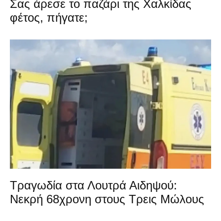
Σας άρεσε το παζάρι της Χαλκίδας
φέτος, πήγατε;
Τραγωδία στα Λουτρά Αιδηψού:
Νεκρή 68χρονη στους Τρεις Μώλους