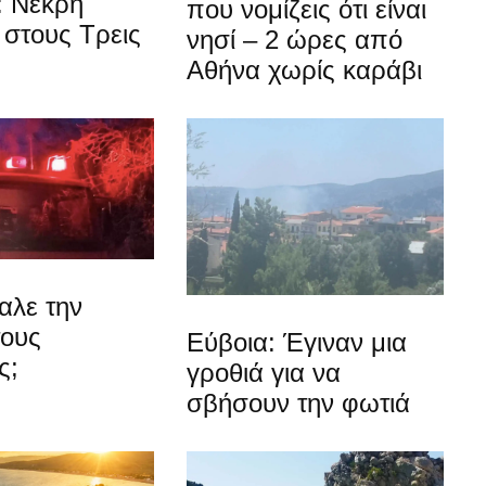
: Νεκρή
που νομίζεις ότι είναι
στους Τρεις
νησί – 2 ώρες από
Αθήνα χωρίς καράβι
αλε την
τους
Εύβοια: Έγιναν μια
ς;
γροθιά για να
σβήσουν την φωτιά