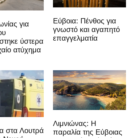
Εύβοια: Πένθος για
νίας για
γνωστό και αγαπητό
ου
επαγγελματία
στηκε ύστερα
χαίο ατύχημα
Λιμνιώνας: Η
α στα Λουτρά
παραλία της Εύβοιας