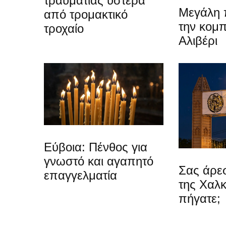
τραυματίας ύστερα
Μεγάλη 
από τρομακτικό
την κομπ
τροχαίο
Αλιβέρι
Εύβοια: Πένθος για
γνωστό και αγαπητό
Σας άρεσ
επαγγελματία
της Χαλκ
πήγατε;