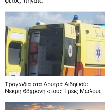
φέτος, πήγατε;
Τραγωδία στα Λουτρά Αιδηψού:
Νεκρή 68χρονη στους Τρεις Μώλους