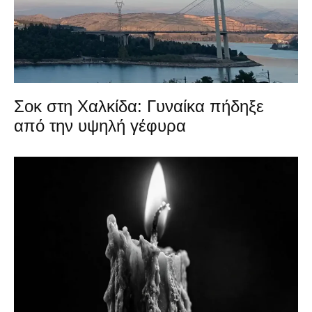
Σοκ στη Χαλκίδα: Γυναίκα πήδηξε
από την υψηλή γέφυρα