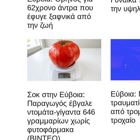
62χρονο άντρα που
την υψη
έφυγε ξαφνικά από
την ζωή
Εύβοια: 
Σοκ στην Εύβοια:
τραυματ
Παραγωγός έβγαλε
από τρο
ντομάτα-γίγαντα 646
τροχαίο
γραμμαρίων χωρίς
φυτοφάρμακα
(ΒΙΝΤΕΟ)