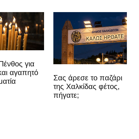
Πένθος για
και αγαπητό
Σας άρεσε το παζάρι
ματία
της Χαλκίδας φέτος,
πήγατε;