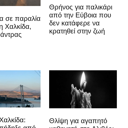
Θρήνος για παλικάρι
από την Εύβοια που
α σε παραλία
δεν κατάφερε να
η Χαλκίδα,
κρατηθεί στην ζωή
 άντρας
Χαλκίδα:
Θλίψη για αγαπητό
 πήδηξε από