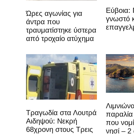
Εύβοια: 
Ώρες αγωνίας για
γνωστό 
άντρα που
επαγγελ
τραυματίστηκε ύστερα
από τροχαίο ατύχημα
Λιμνιώνα
Τραγωδία στα Λουτρά
παραλία
Αιδηψού: Νεκρή
που νομίζ
68χρονη στους Τρεις
νησί – 2