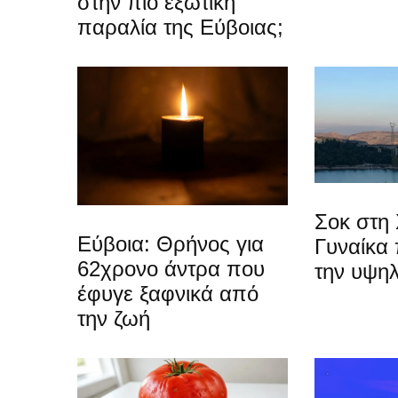
στην πιο εξωτική
παραλία της Εύβοιας;
Σοκ στη 
Εύβοια: Θρήνος για
Γυναίκα
62χρονο άντρα που
την υψη
έφυγε ξαφνικά από
την ζωή