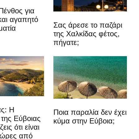
Πένθος για
και αγαπητό
Σας άρεσε το παζάρι
ματία
της Χαλκίδας φέτος,
πήγατε;
ς: Η
Ποια παραλία δεν έχει
 της Εύβοιας
κύμα στην Εύβοια;
εις ότι είναι
 ώρες από