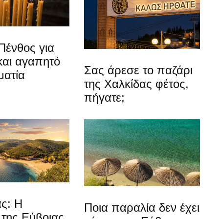
Πένθος για
και αγαπητό
Σας άρεσε το παζάρι
ματία
της Χαλκίδας φέτος,
πήγατε;
ς: Η
Ποια παραλία δεν έχει
 της Εύβοιας