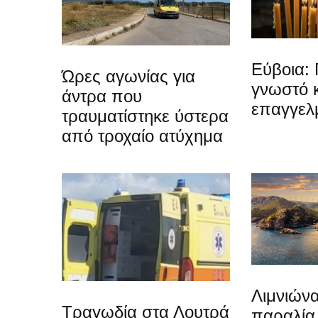
Εύβοια: 
Ώρες αγωνίας για
γνωστό 
άντρα που
επαγγελ
τραυματίστηκε ύστερα
από τροχαίο ατύχημα
Λιμνιώνα
Τραγωδία στα Λουτρά
παραλία