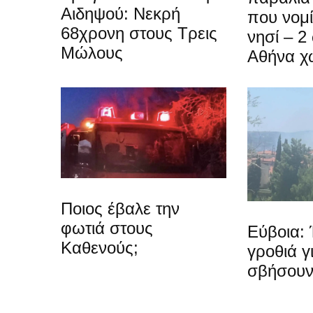
Αιδηψού: Νεκρή
που νομίζ
68χρονη στους Τρεις
νησί – 2
Μώλους
Αθήνα χ
Ποιος έβαλε την
φωτιά στους
Εύβοια: 
Καθενούς;
γροθιά γ
σβήσουν