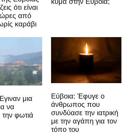
κύμα στην Εύβοια;
εις ότι είναι
 ώρες από
ωρίς καράβι
Εύβοια: Έφυγε ο
Έγιναν μια
άνθρωπος που
ια να
συνδύασε την ιατρική
 την φωτιά
με την αγάπη για τον
τόπο του