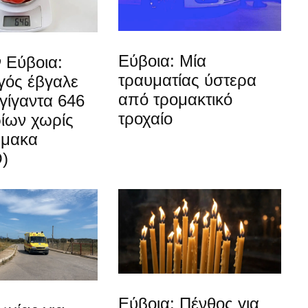
Εύβοια: Μία
 Εύβοια:
τραυματίας ύστερα
ός έβγαλε
από τρομακτικό
γίγαντα 646
τροχαίο
ίων χωρίς
ρμακα
)
Εύβοια: Πένθος για