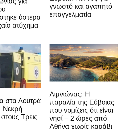
νίας για
γνωστό και αγαπητό
ου
επαγγελματία
στηκε ύστερα
χαίο ατύχημα
Λιμνιώνας: Η
α στα Λουτρά
παραλία της Εύβοιας
: Νεκρή
που νομίζεις ότι είναι
στους Τρεις
νησί – 2 ώρες από
Αθήνα χωρίς καράβι