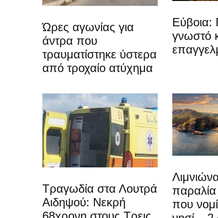
Εύβοια: 
Ώρες αγωνίας για
γνωστό 
άντρα που
επαγγελ
τραυματίστηκε ύστερα
από τροχαίο ατύχημα
Λιμνιώνα
Τραγωδία στα Λουτρά
παραλία
Αιδηψού: Νεκρή
που νομίζ
68χρονη στους Τρεις
νησί – 2