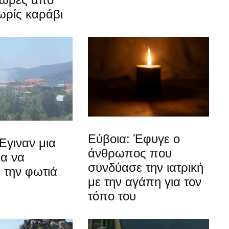
ωρίς καράβι
Εύβοια: Έφυγε ο
Έγιναν μια
άνθρωπος που
ια να
συνδύασε την ιατρική
 την φωτιά
με την αγάπη για τον
τόπο του