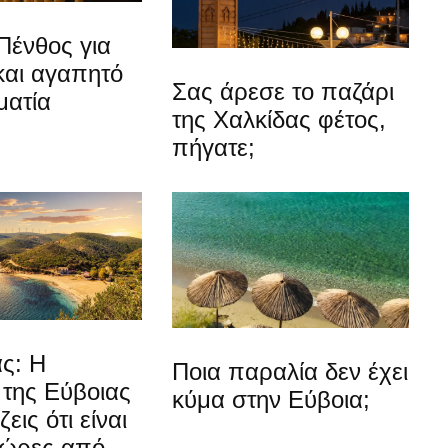
Πένθος για
και αγαπητό
Σας άρεσε το παζάρι
ματία
της Χαλκίδας φέτος,
πήγατε;
ς: Η
Ποια παραλία δεν έχει
 της Εύβοιας
κύμα στην Εύβοια;
εις ότι είναι
 ώρες από