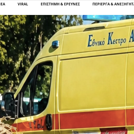
ΝΕΑ
VIRAL
ΕΠΙΣΤΉΜΗ & ΈΡΕΥΝΕΣ
ΠΕΡΊΕΡΓΑ & ΑΝΕΞΉΓΗΤ