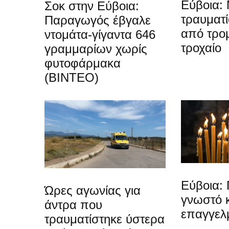
Εύβοια: 
Σοκ στην Εύβοια:
τραυματ
Παραγωγός έβγαλε
από τρο
ντομάτα-γίγαντα 646
τροχαίο
γραμμαρίων χωρίς
φυτοφάρμακα
(ΒΙΝΤΕΟ)
Εύβοια: 
Ώρες αγωνίας για
γνωστό 
άντρα που
επαγγελ
τραυματίστηκε ύστερα