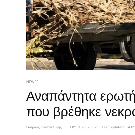
NEWSE
Αναπάντητα ερωτή
που βρέθηκε νεκρ
Γιώργος Κουτσελίνης
·
13.05.2026, 20:02
·
Last updated:
14.05