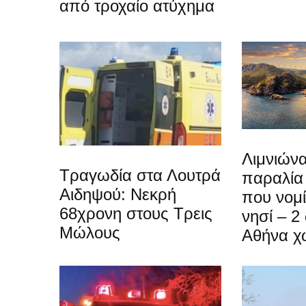
από τροχαίο ατύχημα
Λιμνιώνα
Τραγωδία στα Λουτρά
παραλία
Αιδηψού: Νεκρή
που νομίζ
68χρονη στους Τρεις
νησί – 2
Μώλους
Αθήνα χ