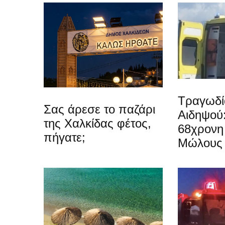
Τραγωδί
Σας άρεσε το παζάρι
Αιδηψού
της Χαλκίδας φέτος,
68χρονη 
πήγατε;
Μώλους