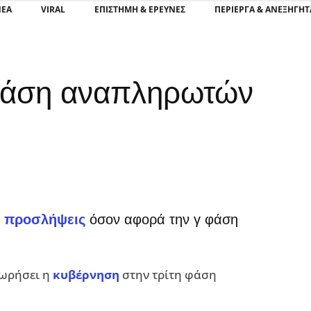
ΝΕΑ
VIRAL
ΕΠΙΣΤΉΜΗ & ΈΡΕΥΝΕΣ
ΠΕΡΊΕΡΓΑ & ΑΝΕΞΉΓΗΤ
γ φάση αναπληρωτών
ν
προσλήψεις
όσον αφορά την γ φάση
χωρήσει η
κυβέρνηση
στην τρίτη φάση