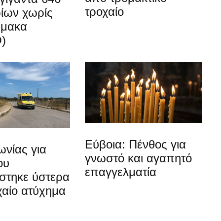
τροχαίο
ίων χωρίς
ρμακα
)
Εύβοια: Πένθος για
νίας για
γνωστό και αγαπητό
ου
επαγγελματία
στηκε ύστερα
χαίο ατύχημα