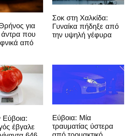
Σοκ στη Χαλκίδα:
Θρήνος για
Γυναίκα πήδηξε από
 άντρα που
την υψηλή γέφυρα
αφνικά από
Εύβοια: Μία
 Εύβοια:
τραυματίας ύστερα
ός έβγαλε
από τρομακτικό
γίγαντα 646