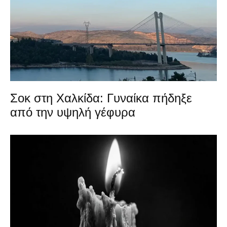
Σοκ στη Χαλκίδα: Γυναίκα πήδηξε
από την υψηλή γέφυρα