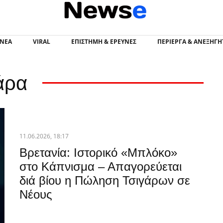
Newsevia - Νέα Εύβοια
 ΝΕΑ
VIRAL
ΕΠΙΣΤΉΜΗ & ΈΡΕΥΝΕΣ
ΠΕΡΊΕΡΓΑ & ΑΝΕΞΉΓΗ
άρα
11.06.2026, 18:17
Βρετανία: Ιστορικό «Μπλόκο»
στο Κάπνισμα – Απαγορεύεται
διά βίου η Πώληση Τσιγάρων σε
Νέους