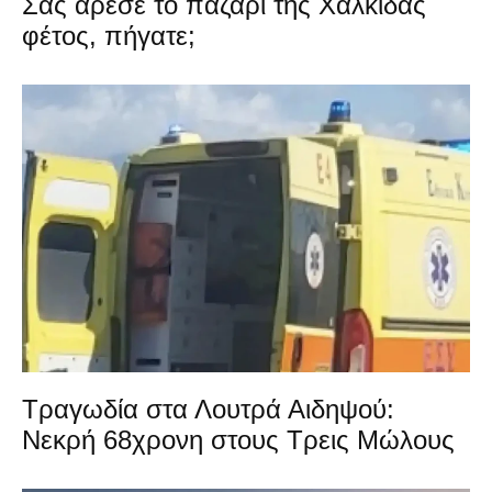
Σας άρεσε το παζάρι της Χαλκίδας
φέτος, πήγατε;
Τραγωδία στα Λουτρά Αιδηψού:
Νεκρή 68χρονη στους Τρεις Μώλους