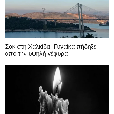
Σοκ στη Χαλκίδα: Γυναίκα πήδηξε
από την υψηλή γέφυρα